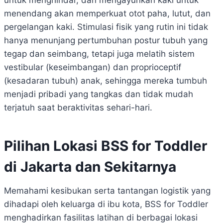
untuk menghindar, dan mengayunkan kaki untuk
menendang akan memperkuat otot paha, lutut, dan
pergelangan kaki. Stimulasi fisik yang rutin ini tidak
hanya menunjang pertumbuhan postur tubuh yang
tegap dan seimbang, tetapi juga melatih sistem
vestibular (keseimbangan) dan proprioceptif
(kesadaran tubuh) anak, sehingga mereka tumbuh
menjadi pribadi yang tangkas dan tidak mudah
terjatuh saat beraktivitas sehari-hari.
Pilihan Lokasi BSS for Toddler
di Jakarta dan Sekitarnya
Memahami kesibukan serta tantangan logistik yang
dihadapi oleh keluarga di ibu kota, BSS for Toddler
menghadirkan fasilitas latihan di berbagai lokasi