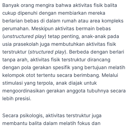
Banyak orang mengira bahwa aktivitas fisik balita
cukup dipenuhi dengan membiarkan mereka
berlarian bebas di dalam rumah atau area kompleks
perumahan. Meskipun aktivitas bermain bebas
(
unstructured play
) tetap penting, anak-anak pada
usia prasekolah juga membutuhkan aktivitas fisik
terstruktur (
structured play
). Berbeda dengan berlari
tanpa arah, aktivitas fisik terstruktur dirancang
dengan pola gerakan spesifik yang bertujuan melatih
kelompok otot tertentu secara berimbang. Melalui
stimulasi yang terpola, anak diajak untuk
mengoordinasikan gerakan anggota tubuhnya secara
lebih presisi.
Secara psikologis, aktivitas terstruktur juga
membantu balita dalam melatih fokus dan