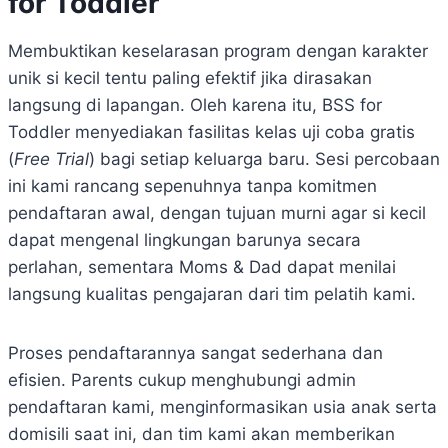
for Toddler
Membuktikan keselarasan program dengan karakter
unik si kecil tentu paling efektif jika dirasakan
langsung di lapangan. Oleh karena itu, BSS for
Toddler menyediakan fasilitas kelas uji coba gratis
(
Free Trial
) bagi setiap keluarga baru. Sesi percobaan
ini kami rancang sepenuhnya tanpa komitmen
pendaftaran awal, dengan tujuan murni agar si kecil
dapat mengenal lingkungan barunya secara
perlahan, sementara Moms & Dad dapat menilai
langsung kualitas pengajaran dari tim pelatih kami.
Proses pendaftarannya sangat sederhana dan
efisien. Parents cukup menghubungi admin
pendaftaran kami, menginformasikan usia anak serta
domisili saat ini, dan tim kami akan memberikan