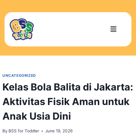
UNCATEGORIZED
Kelas Bola Balita di Jakarta:
Aktivitas Fisik Aman untuk
Anak Usia Dini
By
BSS for Toddler
June 19, 2026