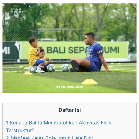
Daftar Isi
1
Kenapa Balita Membutuhkan Aktivitas Fisik
Terstruktur?
2
Manfaat Kelas Bola untuk Usia Dini