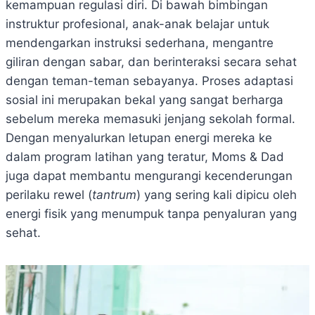
kemampuan regulasi diri. Di bawah bimbingan
instruktur profesional, anak-anak belajar untuk
mendengarkan instruksi sederhana, mengantre
giliran dengan sabar, dan berinteraksi secara sehat
dengan teman-teman sebayanya. Proses adaptasi
sosial ini merupakan bekal yang sangat berharga
sebelum mereka memasuki jenjang sekolah formal.
Dengan menyalurkan letupan energi mereka ke
dalam program latihan yang teratur, Moms & Dad
juga dapat membantu mengurangi kecenderungan
perilaku rewel (
tantrum
) yang sering kali dipicu oleh
energi fisik yang menumpuk tanpa penyaluran yang
sehat.