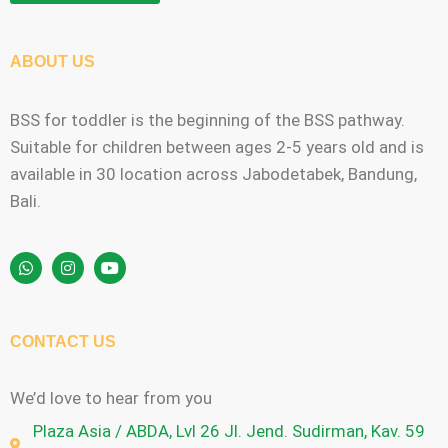
ABOUT US
BSS for toddler is the beginning of the BSS pathway.
Suitable for children between ages 2-5 years old and is
available in 30 location across Jabodetabek, Bandung,
Bali.
CONTACT US
We’d love to hear from you
Plaza Asia / ABDA, Lvl 26 Jl. Jend. Sudirman, Kav. 59