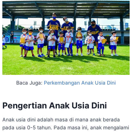
Baca Juga:
Perkembangan Anak Usia Dini
Pengertian Anak Usia Dini
Anak usia dini adalah masa di mana anak berada
pada usia 0-5 tahun. Pada masa ini, anak mengalami