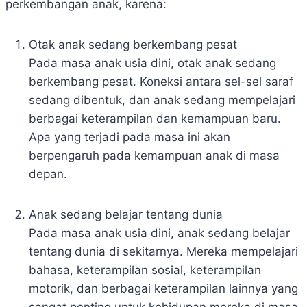
perkembangan anak, karena:
Otak anak sedang berkembang pesat
Pada masa anak usia dini, otak anak sedang
berkembang pesat. Koneksi antara sel-sel saraf
sedang dibentuk, dan anak sedang mempelajari
berbagai keterampilan dan kemampuan baru.
Apa yang terjadi pada masa ini akan
berpengaruh pada kemampuan anak di masa
depan.
Anak sedang belajar tentang dunia
Pada masa anak usia dini, anak sedang belajar
tentang dunia di sekitarnya. Mereka mempelajari
bahasa, keterampilan sosial, keterampilan
motorik, dan berbagai keterampilan lainnya yang