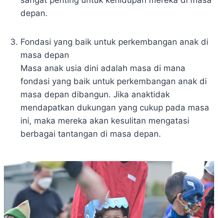
sangat penting untuk kehidupan mereka di masa
depan.
Fondasi yang baik untuk perkembangan anak di
masa depan
Masa anak usia dini adalah masa di mana
fondasi yang baik untuk perkembangan anak di
masa depan dibangun. Jika anaktidak
mendapatkan dukungan yang cukup pada masa
ini, maka mereka akan kesulitan mengatasi
berbagai tantangan di masa depan.