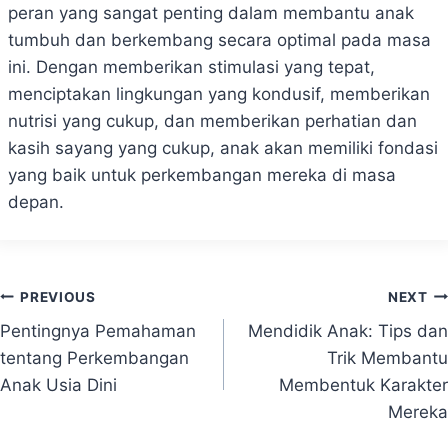
peran yang sangat penting dalam membantu anak
tumbuh dan berkembang secara optimal pada masa
ini. Dengan memberikan stimulasi yang tepat,
menciptakan lingkungan yang kondusif, memberikan
nutrisi yang cukup, dan memberikan perhatian dan
kasih sayang yang cukup, anak akan memiliki fondasi
yang baik untuk perkembangan mereka di masa
depan.
PREVIOUS
NEXT
Pentingnya Pemahaman
Mendidik Anak: Tips dan
tentang Perkembangan
Trik Membantu
Anak Usia Dini
Membentuk Karakter
Mereka