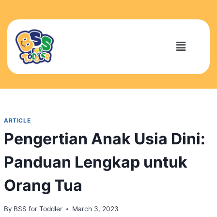
ARTICLE
Pengertian Anak Usia Dini:
Panduan Lengkap untuk
Orang Tua
By
BSS for Toddler
March 3, 2023