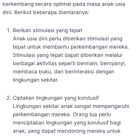
berkembang secara optimal pada masa anak usia
dini. Berikut beberapa diantaranya:
Berikan stimulasi yang tepat
Anak usia dini perlu diberikan stimulasi yang
tepat untuk membantu perkembangan mereka.
Stimulasi yang tepat dapat diberikan melalui
berbagai aktivitas seperti bermain, bernyanyi,
membaca buku, dan berinteraksi dengan
lingkungan sekitar.
Ciptakan lingkungan yang kondusif
Lingkungan sekitar anak sangat mempengaruhi
perkembangan mereka. Orang tua perlu
menciptakan lingkungan yang kondusif bagi
anak, yang dapat mendorong mereka untuk