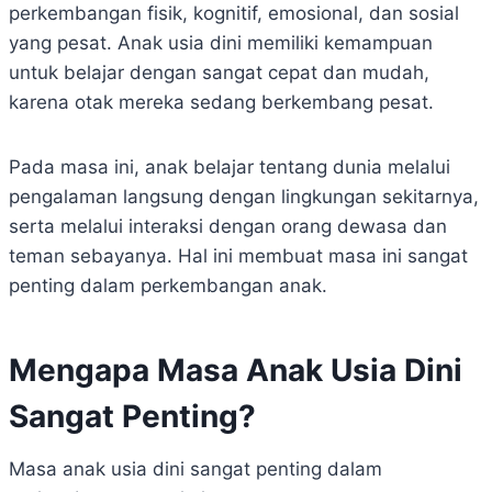
perkembangan fisik, kognitif, emosional, dan sosial
yang pesat. Anak usia dini memiliki kemampuan
untuk belajar dengan sangat cepat dan mudah,
karena otak mereka sedang berkembang pesat.
Pada masa ini, anak belajar tentang dunia melalui
pengalaman langsung dengan lingkungan sekitarnya,
serta melalui interaksi dengan orang dewasa dan
teman sebayanya. Hal ini membuat masa ini sangat
penting dalam perkembangan anak.
Mengapa Masa Anak Usia Dini
Sangat Penting?
Masa anak usia dini sangat penting dalam