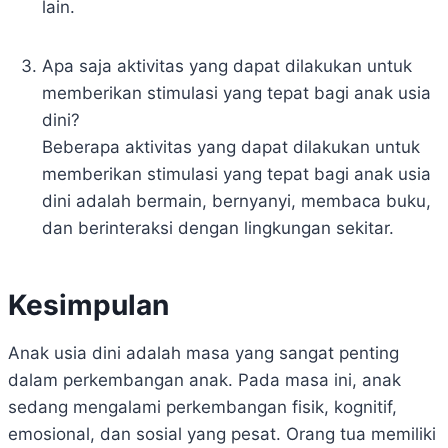
lain.
Apa saja aktivitas yang dapat dilakukan untuk
memberikan stimulasi yang tepat bagi anak usia
dini?
Beberapa aktivitas yang dapat dilakukan untuk
memberikan stimulasi yang tepat bagi anak usia
dini adalah bermain, bernyanyi, membaca buku,
dan berinteraksi dengan lingkungan sekitar.
Kesimpulan
Anak usia dini adalah masa yang sangat penting
dalam perkembangan anak. Pada masa ini, anak
sedang mengalami perkembangan fisik, kognitif,
emosional, dan sosial yang pesat. Orang tua memiliki