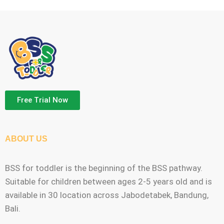
Free Trial Now
ABOUT US
BSS for toddler is the beginning of the BSS pathway.
Suitable for children between ages 2-5 years old and is
available in 30 location across Jabodetabek, Bandung,
Bali.