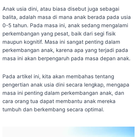
Anak usia dini, atau biasa disebut juga sebagai
balita, adalah masa di mana anak berada pada usia
0-5 tahun. Pada masa ini, anak sedang mengalami
perkembangan yang pesat, baik dari segi fisik
maupun kognitif. Masa ini sangat penting dalam
perkembangan anak, karena apa yang terjadi pada
masa ini akan berpengaruh pada masa depan anak.
Pada artikel ini, kita akan membahas tentang
pengertian anak usia dini secara lengkap, mengapa
masa ini penting dalam perkembangan anak, dan
cara orang tua dapat membantu anak mereka
tumbuh dan berkembang secara optimal.